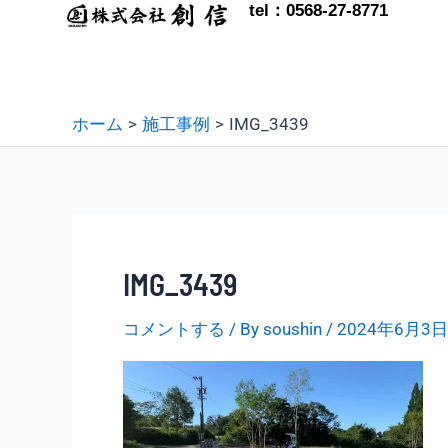
tel：0568-27-8771
内
容
を
ス
ホーム
施工事例
IMG_3439
キ
ッ
プ
IMG_3439
コメントする
/ By
soushin
/
2024年6月3日