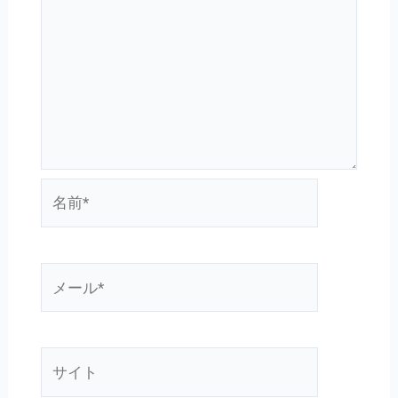
名
前
*
メ
ー
ル
*
サ
イ