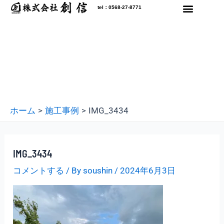
内
tel：0568-27-8771
容
を
ス
キ
ッ
プ
ホーム
施工事例
IMG_3434
IMG_3434
コメントする
/ By
soushin
/
2024年6月3日