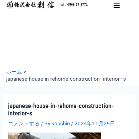
内
tel：0568-27-8771
容
を
ス
キ
ッ
プ
ホーム
japanese-house-in-rehome-construction–interior–s
japanese-house-in-rehome-construction–
interior–s
コメントする
/ By
soushin
/
2024年11月29日