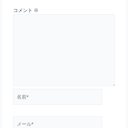
コメント
※
名
前
*
メ
ー