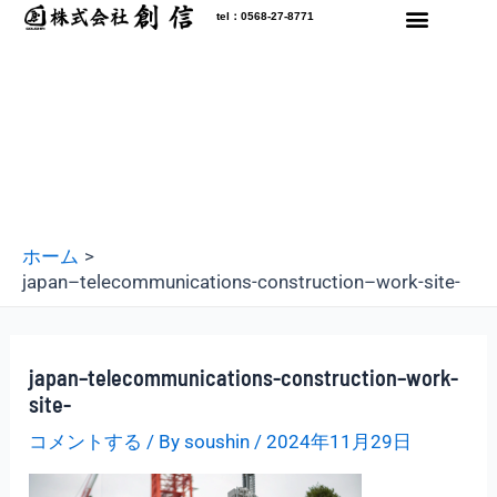
内
tel：0568-27-8771
容
を
ス
キ
ッ
プ
ホーム
japan–telecommunications-construction–work-site-
japan–telecommunications-construction–work-
site-
コメントする
/ By
soushin
/
2024年11月29日