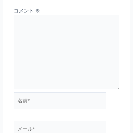
コメント
※
名
前
*
メ
ー