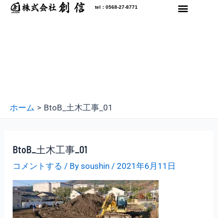
内
tel：0568-27-8771
容
を
ス
キ
ッ
プ
ホーム
BtoB_土木工事_01
BtoB_土木工事_01
コメントする
/ By
soushin
/
2021年6月11日