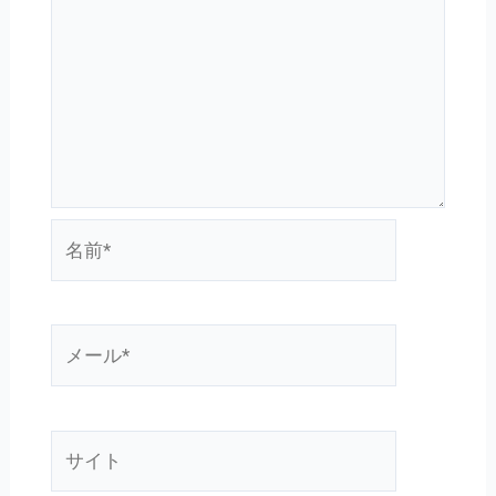
名
前
*
メ
ー
ル
*
サ
イ