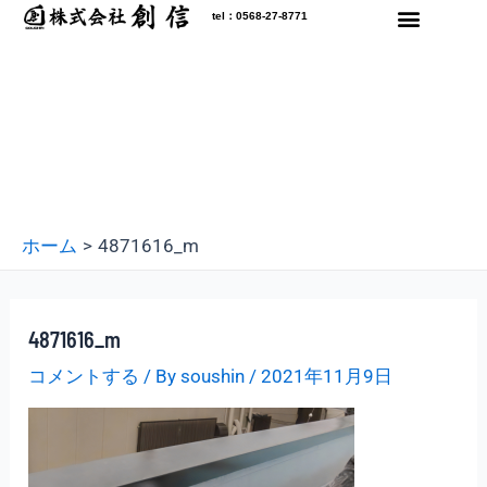
内
tel：0568-27-8771
容
を
ス
キ
ッ
プ
ホーム
4871616_m
4871616_m
コメントする
/ By
soushin
/
2021年11月9日