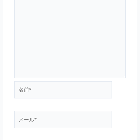
名
前
*
メ
ー
ル