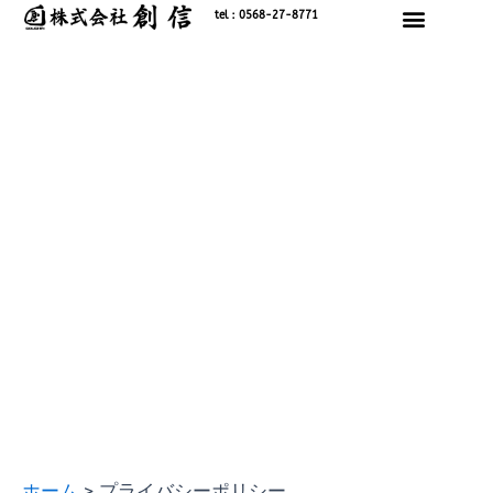
内
tel：0568-27-8771
容
を
ス
キ
ッ
プ
ホーム
プライバシーポリシー