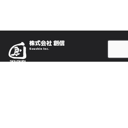
株式会社 創信
Soushin Inc.
HOME
会社概要
最新情報
法人向け事業
個人向け事業
不動産の仲介・売買
採用情報
お問い合わせ
Privacy policy
〒486-0844 愛知県春日井市鳥居松町8丁目23-1 サンシャイン鳥居松
TEL：0568-27-8771
FAX：0568-27-8772