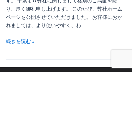
す。 平素より弊社に関しまして格別のご高配を賜
り、厚く御礼申し上げます。 このたび、弊社ホーム
ページを公開させていただきました。 お客様におか
れましては、より使いやすく、わ
続きを読む »
株式会社 創信
Soushin Inc.
HOME
会社概要
最新情報
法人向け事業
個人向け事業
不動産の仲介・売買
採用情報
お問い合わせ
Privacy policy