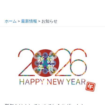
ホーム
最新情報
お知らせ
新
年
あ
け
ま
し
て
お
め
で
と