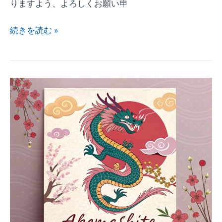
りますよう、よろしくお願い申
い
社
続きを読む »
会
づ
く
り
令
に
和
向
6
け
年
て、
新
今
年
年
の
も
ご
力
挨
強
拶
く