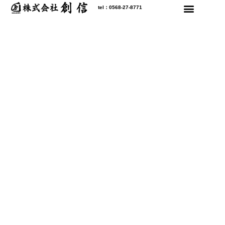
内
tel：0568-27-8771
容
を
ス
キ
ッ
プ