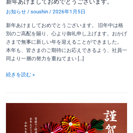
新年あけましておめでとうございます。
う
お知らせ
/
soushin
/
2026年1月5日
ご
ざ
新年あけましておめでとうございます。 旧年中は格
い
別のご高配を賜り、心より御礼申し上げます。おかげ
ま
さまで無事に新しい年を迎えることができました。
す。
本年も、皆さまのご期待にお応えできるよう、社員一
同より一層の努力を重ねてまい […]
続きを読む »
新
年
あ
け