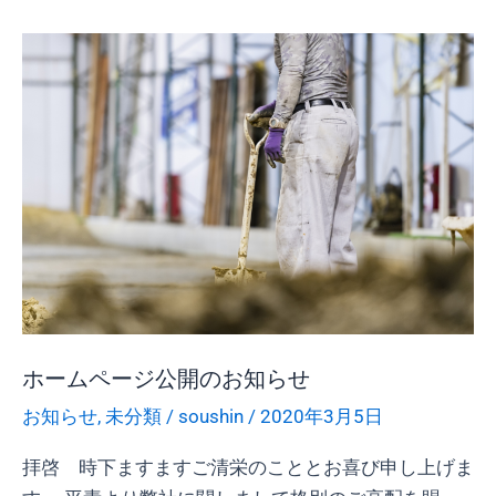
ホ
ー
ム
ペ
ー
ジ
公
開
の
お
知
ホームページ公開のお知らせ
ら
お知らせ
,
未分類
/
soushin
/
2020年3月5日
せ
拝啓 時下ますますご清栄のこととお喜び申し上げま