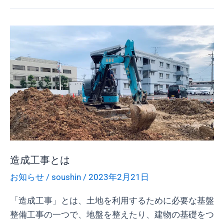
造
成
工
事
と
は
造成工事とは
お知らせ
/
soushin
/
2023年2月21日
「造成工事」とは、土地を利用するために必要な基盤
整備工事の一つで、地盤を整えたり、建物の基礎をつ