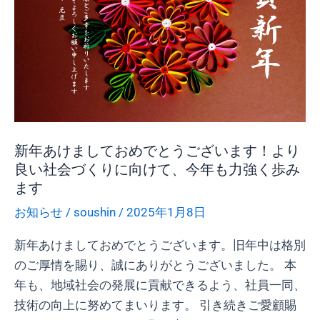
ま
し
て
お
め
で
と
新年あけましておめでとうございます！より
う
良い社会づくりに向けて、今年も力強く歩み
ご
ます
ざ
お知らせ
/
soushin
/
2025年1月8日
い
ま
新年あけましておめでとうございます。旧年中は格別
す！
のご厚情を賜り、誠にありがとうございました。 本
よ
年も、地域社会の発展に貢献できるよう、社員一同、
り
技術の向上に努めてまいります。 引き続きご愛顧賜
良